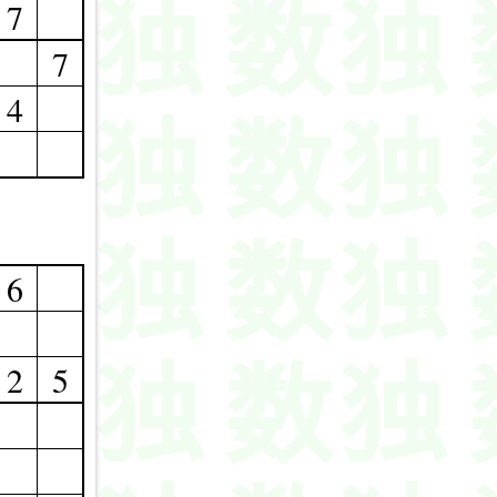
7
7
4
6
2
5