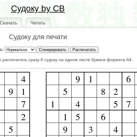
Судоку by CB
Скачать
Читать
Судоку для печати
ь:
 распечатать сразу 6 судоку на одном листе бумаги формата A4.
4
9
1
6
9
1
5
8
2
8
7
1
4
5
7
3
2
1
5
6
1
5
9
3
4